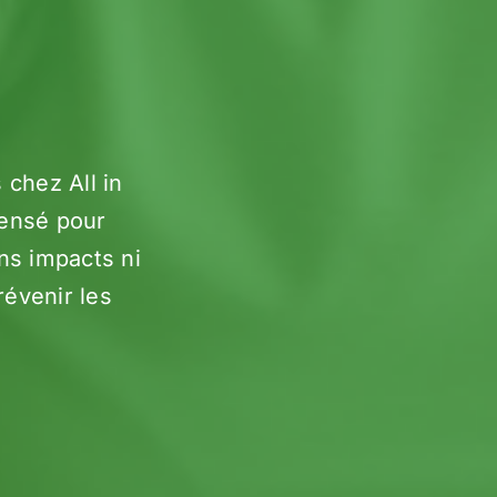
 chez All in
 pensé pour
ans impacts ni
révenir les