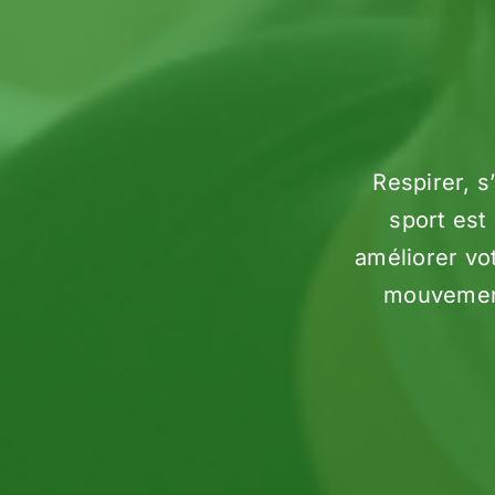
Respirer, s
sport est 
améliorer vot
mouvements